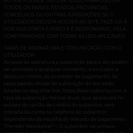
AUTENTICIDADE DO CONTEÚDO PARA USO EM
TODOS OS PAÍSES, ESTADOS, PROVÍNCIAS,
CONCELHOS OU OUTRAS JURISDIÇÕES. SE O
UTILIZADOR DECIDIR ACEDER AO SITE, FAZÊ-LO-Á
POR SUA CONTA E RISCO E É RESPONSÁVEL PELA
CONFORMIDADE COM TODAS AS LEIS APLICÁVEIS.
TAXAS DE ASSINATURA E COMUNICAÇÃO COM O
UTILIZADOR
As taxas de assinatura e subscrição para o site podem
ser alteradas a qualquer momento, a exclusivo e
absoluto critério do provedor de pagamento. As
taxas padrão oficiais de subscrição do site estão
listadas no seguinte link: https://asianudeonly.com. A
taxa de subscrição mensal atual, que aparecerá no
extrato do cartão de crédito do subscritor, será
cobrada da conta ou telefone do subscritor,
dependendo da escolha do método de pagamento.
"Permitir Newsletter" – O subscritor reconhece