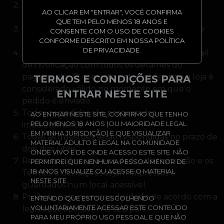
Todas as transações são protegidas por
AO CLICAR EM "ENTRAR", VOCÊ CONFIRMA
encriptação SSL.
QUE TEM PELO MENOS 18 ANOS E
O cartão de crédito do assinante será cobrado
CONSENTE COM O USO DE COOKIES
imediatamente após a compra.
CONFORME DESCRITO EM NOSSA POLÍTICA
DE PRIVACIDADE.
Após a compra, o assinante receberá um e-mail
de notificação com todos os detalhes do
pagamento. O contrato entre o cliente e a loja é
TERMOS E CONDIÇÕES PARA
considerado válido no momento em que o
ENTRAR NESTE SITE
pedido é enviado.
Todos os pedidos são processados
AO ENTRAR NESTE SITE, CONFIRMO QUE TENHO
PELO MENOS 18 ANOS (OU MAIORIDADE LEGAL
imediatamente.
EM MINHA JURISDIÇÃO) E QUE VISUALIZAR
Todas as questões serão respondidas no prazo de
MATERIAL ADULTO É LEGAL NA COMUNIDADE
dois dias úteis.
ONDE VIVO E DE ONDE ACESSO ESTE SITE. NÃO
Recomendamos que os dados da transação e os
PERMITIREI QUE NENHUMA PESSOA MENOR DE
18 ANOS VISUALIZE OU ACESSE O MATERIAL
Termos e Condições sejam impressos e
NESTE SITE.
guardados num local acessível.
Proibido para menores de idade de acordo com a
ENTENDO QUE ESTOU ESCOLHENDO
VOLUNTARIAMENTE ACESSAR ESTE CONTEÚDO
legislação aplicável no seu país.
PARA MEU PRÓPRIO USO PESSOAL E QUE NÃO