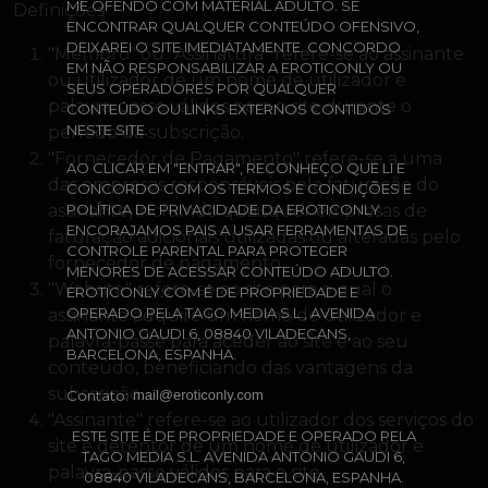
ME OFENDO COM MATERIAL ADULTO. SE
Definições
ENCONTRAR QUALQUER CONTEÚDO OFENSIVO,
DEIXAREI O SITE IMEDIATAMENTE. CONCORDO
"Membro" ou "Assinatura" refere-se ao assinante
EM NÃO RESPONSABILIZAR A EROTICONLY OU
ou utilizador de um nome de utilizador e
SEUS OPERADORES POR QUALQUER
palavra-passe válidos para o site durante o
CONTEÚDO OU LINKS EXTERNOS CONTIDOS
NESTE SITE.
período da subscrição.
"Fornecedor de Pagamento" refere-se a uma
AO CLICAR EM "ENTRAR", RECONHEÇO QUE LI E
das empresas responsáveis pela faturação do
CONCORDO COM OS TERMOS E CONDIÇÕES E
POLÍTICA DE PRIVACIDADE DA EROTICONLY.
assinante, incluindo quaisquer empresas de
ENCORAJAMOS PAIS A USAR FERRAMENTAS DE
faturação adicionais utilizadas ou alteradas pelo
CONTROLE PARENTAL PARA PROTEGER
fornecedor de pagamento.
MENORES DE ACESSAR CONTEÚDO ADULTO.
"Website" refere-se ao site para o qual o
EROTICONLY.COM É DE PROPRIEDADE E
OPERADO PELA TAGO MEDIA S.L., AVENIDA
assinante adquire um nome de utilizador e
ANTONIO GAUDI 6, 08840 VILADECANS,
palavra-passe para aceder ao site e ao seu
BARCELONA, ESPANHA.
conteúdo, beneficiando das vantagens da
subscrição.
Contato:
"Assinante" refere-se ao utilizador dos serviços do
ESTE SITE É DE PROPRIEDADE E OPERADO PELA
site e detentor de um nome de utilizador e
TAGO MEDIA S.L. AVENIDA ANTONIO GAUDI 6,
palavra-passe válidos para o site.
08840 VILADECANS, BARCELONA, ESPANHA.