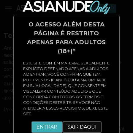
REGISTAR
O ACESSO ALÉM DESTA
PÁGINA É RESTRITO
Termos de Uso
APENAS PARA ADULTOS
Antes de concluir a transação do assinante, é
(18+)*
necessário que este leia e aceite estes termos. Ao
solicitar acesso e/ou serviços deste site, o assinante
ESTE SITE CONTÉM MATERIAL SEXUALMENTE
EXPLÍCITO DESTINADO APENAS A ADULTOS.
concorda com estes termos e está legalmente
AO ENTRAR, VOCÊ CONFIRMA QUE TEM
vinculado a eles. Este acordo pode ser alterado a
PELO MENOS 18 ANOS (OU A MAIORIDADE
qualquer momento. Alterações serão publicadas
EM SUA LOCALIDADE), QUE CONSENTE EM
neste site e entrarão em vigor para todos os
VISUALIZAR CONTEÚDO ADULTO E QUE
CONCORDA COM TODOS OS TERMOS E
assinantes sem aviso prévio.
CONDIÇÕES DESTE SITE. SE VOCÊ NÃO
ATENDER A ESSES REQUISITOS, DEIXE ESTE
Preâmbulo
SITE.
Os dados dos assinantes serão usados apenas
ENTRAR
SAIR DAQUI
internamente e tratados de forma confidencial.